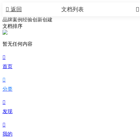


返回
文档列表
品牌案例经验创新创建
文档排序
暂无任何内容

首页

分类

发现

我的