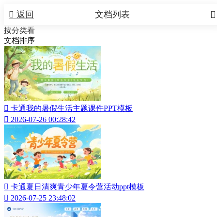


返回
文档列表
按分类看
文档排序

卡通我的暑假生活主题课件PPT模板

2026-07-26 00:28:42

卡通夏日清爽青少年夏令营活动ppt模板

2026-07-25 23:48:02