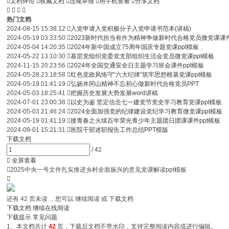

文档评论

收藏文档

违规举报

用手机查看

分享文档




热门文档
2024-08-15 15:38:12

入党申请入党积极分子入党申请书范本(讲稿)
2024-05-19 03:33:50

2023新时代担当有作为精神争做新时代合格党员微党课课
2024-05-04 14:20:35

2024年新中国成立75周年国庆专题党课ppt模板
2024-05-22 13:10:30

基层党组织党委党支部组织生活会党员微党课ppt模板
2024-11-15 20:23:56

2024年全国交通安全日主题学习班会课件ppt模板
2024-05-28 23:18:58

红色党政风恪守“六大纪律”筑牢思想根基党课ppt模板
2024-05-19 01:41:19

弘扬井冈山精神不忘初心做新时代合格党员PPT
2024-05-03 18:25:41

把握历史发展大势发展word讲稿
2024-07-01 23:00:38

以史为鉴 坚定信念七一建党节党史学习教育党课ppt模板
2024-05-03 21:46:24

2024全面加强党的纪律建设党纪学习教育微党课ppt模板
2024-05-19 01:41:19

接青春之火续百年荣光青少年主题团日团课课件ppt模板
2024-09-01 15:21:31

医院干部述职报告工作总结PPT模版
下载文档
/
42

全屏查看

2025中央一号文件扎实推进乡村全面振兴的意见党课解读ppt模板

还有
42
页未读 ，您可以 继续阅读 或 下载文档
下载文档
继续在线阅读
下载提示
常见问题
1、本文档共计
42
页，下载后文档不带水印，支持完整阅读内容或进行编辑。