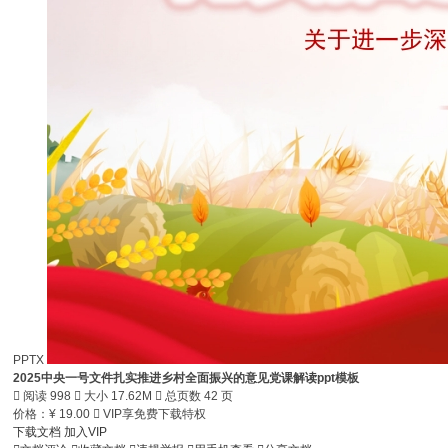
PPTX
2025中央一号文件扎实推进乡村全面振兴的意见党课解读ppt模板

阅读 998

大小 17.62M

总页数 42 页
价格：
¥
19.00

VIP享免费下载特权
下载文档
加入VIP