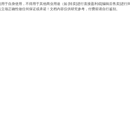
于自身使用，不得用于其他商业用途（如 [转卖]进行直接盈利或[编辑后售卖]进行
点立场正确性做任何保证或承诺！文档内容仅供研究参考，付费前请自行鉴别。
。