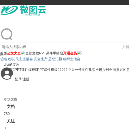
设为首页
收藏本站
文档
首页
公文大全
全部文档
PPT课件
手抄报
开通会员
热搜:
总结 述职 民主生活会 安全生产 思想汇报 组织生活会

我的文库

首页

PPT课件模板

PPT课件模板

2025中央一号文件扎实推进乡村全面振兴的意
登录
注册
职场文案
文档
780
关注
0