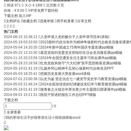
我的寒假生活手抄报寒假生活小报线描模板word

阅读 971

大小 4.18M

总页数 0 页
价格：
¥
8.00

VIP享免费下载特权
下载文档
加入VIP

文档评论

收藏文档

违规举报

用手机查看

分享文档




热门文档
2024-08-15 15:38:12

入党申请入党积极分子入党申请书范本(讲稿)
2024-05-19 03:33:50

2023新时代担当有作为精神争做新时代合格党员微党课课
2024-05-04 14:20:35

2024年新中国成立75周年国庆专题党课ppt模板
2024-05-22 13:10:30

基层党组织党委党支部组织生活会党员微党课ppt模板
2024-11-15 20:23:56

2024年全国交通安全日主题学习班会课件ppt模板
2024-05-28 23:18:58

红色党政风恪守“六大纪律”筑牢思想根基党课ppt模板
2024-05-19 01:41:19

弘扬井冈山精神不忘初心做新时代合格党员PPT
2024-05-03 18:25:41

把握历史发展大势发展word讲稿
2024-07-01 23:00:38

以史为鉴 坚定信念七一建党节党史学习教育党课ppt模板
2024-05-03 21:46:24

2024全面加强党的纪律建设党纪学习教育微党课ppt模板
2024-05-19 01:41:19

接青春之火续百年荣光青少年主题团日团课课件ppt模板
2024-09-01 15:21:31

医院干部述职报告工作总结PPT模版
下载文档
/
0

全屏查看

我的寒假生活手抄报寒假生活小报线描模板word
