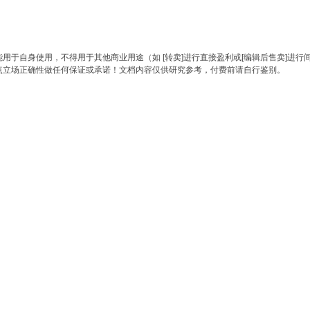
于自身使用，不得用于其他商业用途（如 [转卖]进行直接盈利或[编辑后售卖]进行
点立场正确性做任何保证或承诺！文档内容仅供研究参考，付费前请自行鉴别。
。