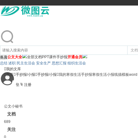
设为首页
收藏本站
文档
首页
公文大全
全部文档
PPT课件
手抄报
开通会员
热搜:
总结 述职 民主生活会 安全生产 思想汇报 组织生活会

我的文库

首页

手抄报/小报

手抄报/小报

我的寒假生活手抄报寒假生活小报线描模板word
登录
注册
公文小秘书
文档
689
关注
0