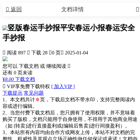


返回
文档详情
竖版春运手抄报平安春运小报春运安全
手抄报

阅读 897

下载 28

0 页

2025-01-04
您可以 下载文档 或
继续阅读

还有
0
页未读
¥
8.00
下载文档

VIP享免费下载特权
[ 加入VIP ]
下载提示
常见问题
1、本文档共计
0
页，下载后文档不带水印，支持完整阅读内
容或进行编辑。
2、当您付费下载文档后，您只拥有了使用权限，并不意味着
购买了版权，文档只能用于自身使用，不得用于其他商业用途
（如 [转卖]进行直接盈利或[编辑后售卖]进行间接盈利）。
3、本站所有内容均由合作方或网友上传，本站不对文档的完
整性、权威性及其观点立场正确性做任何保证或承诺！文档内