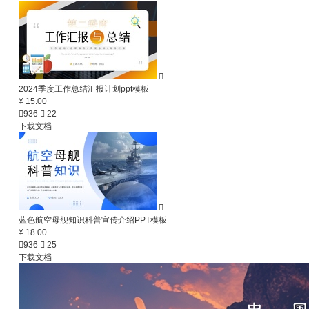

2024季度工作总结汇报计划ppt模板
¥ 15.00

936

22
下载文档

蓝色航空母舰知识科普宣传介绍PPT模板
¥ 18.00

936

25
下载文档