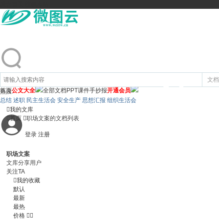
设为首页
收藏本站
文档
首页
公文大全
全部文档
PPT课件
手抄报
开通会员
热搜:
总结 述职 民主生活会 安全生产 思想汇报 组织生活会

我的文库

首页

职场文案的文档列表
登录
注册
职场文案
文库分享用户
关注TA

我的收藏
默认
最新
最热
价格

