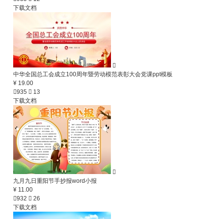
下载文档

中华全国总工会成立100周年暨劳动模范表彰大会党课ppt模板
¥ 19.00

935

13
下载文档

九月九日重阳节手抄报word小报
¥ 11.00

932

26
下载文档