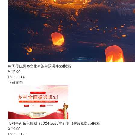
中国传统民俗文化介绍主题课件ppt模板
¥ 17.00

935

14
下载文档

乡村全面振兴规划（2024-2027年）学习解读党课ppt模板
¥ 19.00

935

12