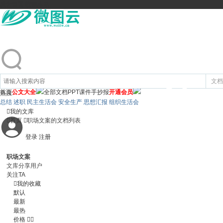
设为首页
收藏本站
文档
首页
公文大全
全部文档
PPT课件
手抄报
开通会员
热搜:
总结 述职 民主生活会 安全生产 思想汇报 组织生活会

我的文库

首页

职场文案的文档列表
登录
注册
职场文案
文库分享用户
关注TA

我的收藏
默认
最新
最热
价格

