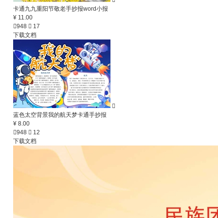

卡通九九重阳节敬老手抄报word小报
¥ 11.00

948

17
下载文档

蓝色太空背景我的航天梦卡通手抄报
¥ 8.00

948

12
下载文档