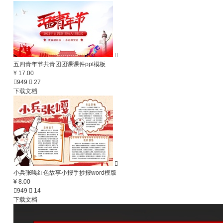

五四青年节共青团团课课件ppt模板
¥ 17.00

949

27
下载文档

小兵张嘎红色故事小报手抄报word模版
¥ 8.00

949

14
下载文档