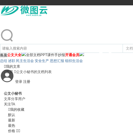
设为首页
收藏本站
文档
首页
公文大全
全部文档
PPT课件
手抄报
开通会员
热搜:
总结 述职 民主生活会 安全生产 思想汇报 组织生活会

我的文库

首页

公文小秘书的文档列表
登录
注册
公文小秘书
文库分享用户
关注TA

我的收藏
默认
最新
最热
价格

